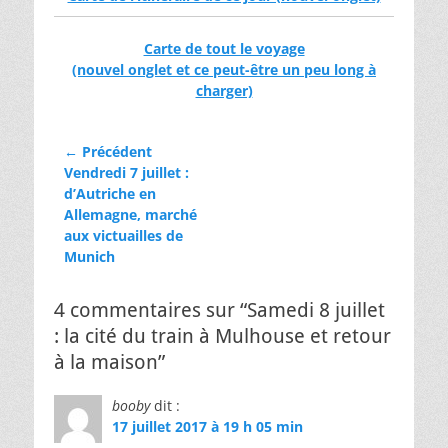
Carte de tout le voyage
(nouvel onglet et ce peut-être un peu long à
charger)
Navigation
← Précédent
Article
Vendredi 7 juillet :
de
précédent :
d’Autriche en
l’article
Allemagne, marché
aux victuailles de
Munich
4 commentaires sur “Samedi 8 juillet
: la cité du train à Mulhouse et retour
à la maison”
booby
dit :
17 juillet 2017 à 19 h 05 min