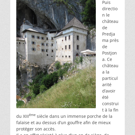
Puis
directio
n le
château
de
Predja
ma près
de
Postjon
a. Ce
château
a la
particul
arité
d’avoir
été
construi
t à la fin
éme
du XIII
siècle dans un immense porche de la
falaise et au dessus d’un gouffre afin de mieux
protéger son accès.