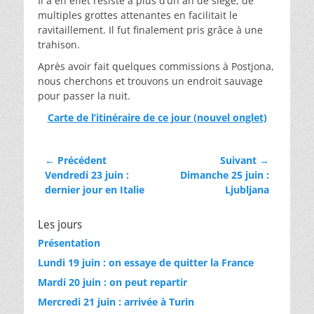
Il a en effet résisté à plus d’un an de siège, de
multiples grottes attenantes en facilitait le
ravitaillement. Il fut finalement pris grâce à une
trahison.
Après avoir fait quelques commissions à Postjona,
nous cherchons et trouvons un endroit sauvage
pour passer la nuit.
Carte de l’itinéraire de ce jour (nouvel onglet)
Navigation
← Précédent
Suivant →
Article
Vendredi 23 juin :
Article
Dimanche 25 juin :
de
précédent :
dernier jour en Italie
suivant :
Ljubljana
l’article
Les jours
Présentation
Lundi 19 juin : on essaye de quitter la France
Mardi 20 juin : on peut repartir
Mercredi 21 juin : arrivée à Turin