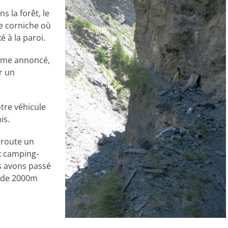
 la forêt, le
ne corniche où
é à la paroi.
omme annoncé,
r un
tre véhicule
is.
a route un
x camping-
s avons passé
s de 2000m